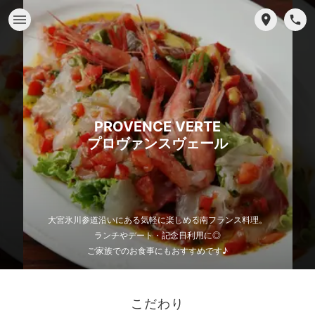
PROVENCE VERTE
プロヴァンスヴェール
大宮氷川参道沿いにある気軽に楽しめる南フランス料理。
ランチやデート・記念日利用に◎
ご家族でのお食事にもおすすめです♪
こだわり