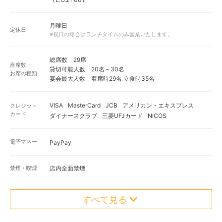
月曜日
定休日
※祝日の場合はランチタイムのみ営業いたします。
総席数 29席
座席数・
貸切可能人数 20名～30名
お席の種類
宴会最大人数 着席時29名 立食時35名
VISA
MasterCard
JCB
アメリカン・エキスプレス
クレジット
カード
ダイナースクラブ
三菱UFJカード
NICOS
電子マネー
PayPay
禁煙・喫煙
店内全面禁煙
すべて見る